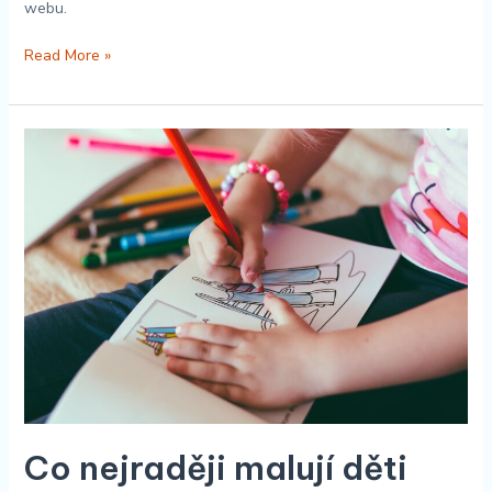
webu.
Read More »
Co
nejraději
malují
děti
předškolou?
Co nejraději malují děti