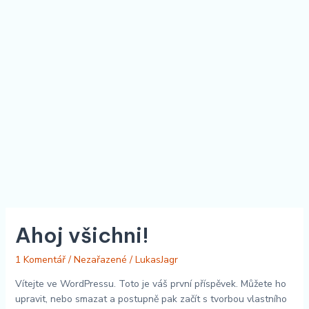
Ahoj
Ahoj všichni!
všichni!
1 Komentář
/
Nezařazené
/
LukasJagr
Vítejte ve WordPressu. Toto je váš první příspěvek. Můžete ho
upravit, nebo smazat a postupně pak začít s tvorbou vlastního